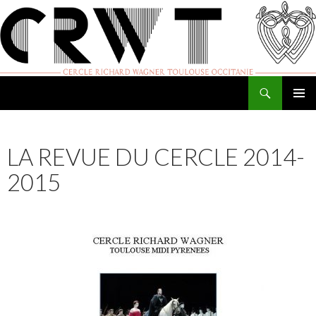
Recherche
Cercle Richard Wagner de Toulouse
ALLER
MENU
AU
PRINCI
CONTENU
LA REVUE DU CERCLE 2014-
2015