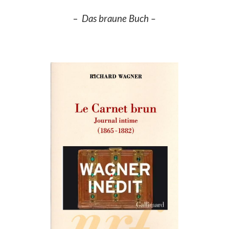
–
Das
braune
Buch –