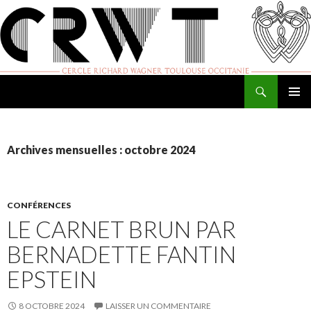
Recherche
Cercle Richard Wagner de Toulouse
ALLER
MENU
AU
PRINCI
CONTENU
Archives mensuelles : octobre 2024
CONFÉRENCES
LE CARNET BRUN PAR
BERNADETTE FANTIN
EPSTEIN
8 OCTOBRE 2024
LAISSER UN COMMENTAIRE