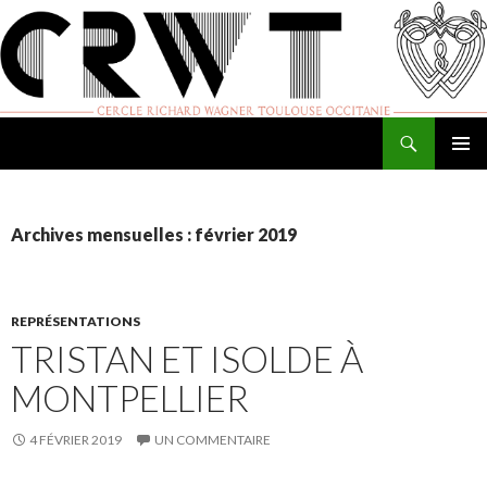
Recherche
Cercle Richard Wagner de Toulouse
ALLER
MENU
AU
PRINCI
CONTENU
Archives mensuelles : février 2019
REPRÉSENTATIONS
TRISTAN ET ISOLDE À
MONTPELLIER
4 FÉVRIER 2019
UN COMMENTAIRE