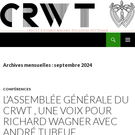
Recherche
Cercle Richard Wagner de Toulouse
ALLER
MENU
AU
PRINCI
CONTENU
Archives mensuelles : septembre 2024
CONFÉRENCES
L’ASSEMBLÉE GÉNÉRALE DU
CRWT , UNE VOIX POUR
RICHARD WAGNER AVEC
ANDRÉ TUBEUF