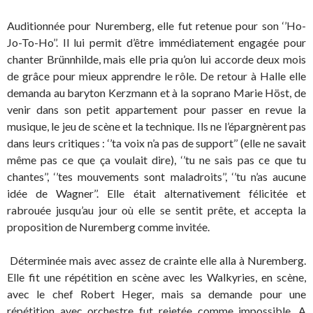
Auditionnée pour Nuremberg, elle fut retenue pour son ‘’Ho-
Jo-To-Ho’’. Il lui permit d’être immédiatement engagée pour
chanter Brünnhilde, mais elle pria qu’on lui accorde deux mois
de grâce pour mieux apprendre le rôle. De retour à Halle elle
demanda au baryton Kerzmann et à la soprano Marie Höst, de
venir dans son petit appartement pour passer en revue la
musique, le jeu de scène et la technique. Ils ne l’épargnèrent pas
dans leurs critiques : ‘’ta voix n’a pas de support’’ (elle ne savait
même pas ce que ça voulait dire), ‘’tu ne sais pas ce que tu
chantes’’, ‘’tes mouvements sont maladroits’’, ‘’tu n’as aucune
idée de Wagner’’. Elle était alternativement félicitée et
rabrouée jusqu’au jour où elle se sentit prête, et accepta la
proposition de Nuremberg comme invitée.
Déterminée mais avec assez de crainte elle alla à Nuremberg.
Elle fit une répétition en scène avec les Walkyries, en scène,
avec le chef Robert Heger, mais sa demande pour une
répétition avec orchestre fut rejetée comme impossible. A