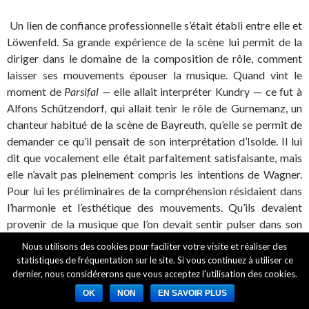
Un lien de confiance professionnelle s’était établi entre elle et
Löwenfeld. Sa grande expérience de la scène lui permit de la
diriger dans le domaine de la composition de rôle, comment
laisser ses mouvements épouser la musique. Quand vint le
moment de
Parsifal —
elle allait interpréter Kundry — ce fut à
Alfons Schützendorf, qui allait tenir le rôle de Gurnemanz, un
chanteur habitué de la scène de Bayreuth, qu’elle se permit de
demander ce qu’il pensait de son interprétation d’Isolde. Il lui
dit que vocalement elle était parfaitement satisfaisante, mais
elle n’avait pas pleinement compris les intentions de Wagner.
Pour lui les préliminaires de la compréhension résidaient dans
l’harmonie et l’esthétique des mouvements. Qu’ils devaient
provenir de la musique que l’on devait sentir pulser dans son
corps et dans son âme. Il lui apprit également comment écouter
Nous utilisons des cookies pour faciliter votre visite et réaliser des
adéquatement son partenaire pendant qu’il chantait, et
statistiques de fréquentation sur le site. Si vous continuez à utiliser ce
comment tourner le dos au public sans montrer de la
dernier, nous considérerons que vous acceptez l'utilisation des cookies.
désinvolture. Graduellement quelque chose d’entièrement
OK
NON
EN SAVOIR PLUS
artistique émergea de leur collaboration. Elle trouva grâce à lui,