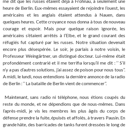
me dit que les russes étaient déjà à Frohnau, à seulement une
heure de Berlin. Eux-mêmes essayaient de rejoindre l’ouest, les
américains et les anglais étaient attendus à Nauen, dans
quelques heures. Cette croyance nous donna à tous de nouveau
courage et espoir. Mais pour quelque raison ignorée, les
américains s’étaient arrêtés à l’Elbe, et le grand courant des
réfugiés fut capturé par les russes. Notre situation devenait
encore plus désespérée. Le soir, je parlais à notre voisin, le
Professeur Weingärtner, un distingué docteur. Lui-même était
profondément contrarié et il me terrifia lorsqu’il me dit : ‘’ S’il
n’y a pas d’autres solutions, j’ai assez de poison pour nous tous’’.
A midi, le lundi, nous entendions la dernière annonce de la radio
de Berlin : ‘’ La bataille de Berlin vient de commencer’’.
Maintenant, sans radio ni téléphone, nous étions coupés du
reste du monde, et ne dépendions que de nous-mêmes. Dans
l’après-midi, je vis les membres les plus âgés du corps de
défense prendre la fuite, épuisés et affolés, à travers Pausin. En
grande hâte, des barricades de tanks furent dressées le long de