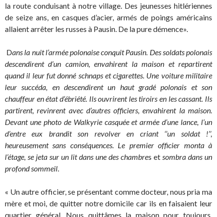
la route conduisant à notre village. Des jeunesses hitlériennes
de seize ans, en casques d’acier, armés de poings américains
allaient arrêter les russes à Pausin. De la pure démence».
D
ans la nuit
l’armée polonaise conquit Pausin. Des soldats polonais
descendirent d’un camion, envahirent la maison et repartirent
quand il leur fut donné schnaps et cigarettes. Une voiture militaire
leur succéda, en descendirent un haut gradé polonais et son
chauffeur en état d’ébriété. Ils ouvrirent les tiroirs en les cassant. Ils
partirent, revinrent avec d’autres officiers, envahirent la maison.
Devant une photo de Walkyrie casquée et armée d’une lance, l’un
d’entre eux brandit son revolver en criant ‘’un soldat !’’,
heureusement sans conséquences. Le premier officier monta à
l’étage, se jeta sur un lit dans une des chambre
s et
sombra dans un
profond sommeil
.
« Un autre officier, se présentant comme docteur, nous pria ma
mère et moi, de quitter notre domicile car ils en faisaient leur
quartier général. Nous quittâmes la maison pour toujours.