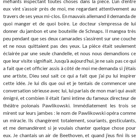
méfiants inspectant toutes choses dans la pièce. L’un d’entre
eux vint s’assoir près de moi, me regardant attentivement au
travers de ses yeux mi-clos. En mauvais allemand il demanda de
quoi manger et de quoi boire. Le docteur s’empressa de lui
donner du jambon et une bouteille de Schnaps. Il mangea très
peu pendant que ses deux camarades s’assirent sur une couche
et ne nous quittaient pas des yeux. La pièce était seulement
éclairée par une seule chandelle, et nous nous demandions ce
que leur visite signifiait. Jusqu’à aujourd’hui, je ne sais pas ce qui
a fait que cet officier assis à côté de moi me demanda si j’étais
une artiste, Dieu seul sait ce qui a fait que j’ai pu lui inspirer
cette idée. Je lui dis que oui et je tentais de commencer une
conversation sérieuse avec lui, lui parlais de mon mari qui avait
émigré, et combien il était l’ami intime du fameux directeur de
théâtre polonais Pawlikowski. Immédiatement les trois se
mirent sur leurs jambes : le nom de Pawlikowski opéra comme
un miracle. Ils changèrent totalement, souriants, gesticulants,
et me demandèrent si je voulais chanter quelque chose pour
eux. Je chantais un air de Beethoven, et quand j’eus fini ils se