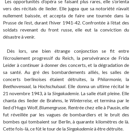
Les opportunités d’opéra se faisant plus rares, elle s’orienta
vers des récitals de lieder. Elle jugea que sa notoriété n’avait
nullement baissée, et accepta de faire une tournée dans la
Prusse de l’est, durant l’hiver 1941-42. Confrontée à l’état des
soldats revenant du front russe, elle eut la conviction du
désastre à venir.
Dès lors, une bien étrange conjonction se fit entre
l’écroulement progressif du Reich, la persévérance de Frida
Leider à continuer à donner des concerts, et la dégradation de
sa santé. Au gré des bombardements alliés, les salles de
concerts berlinoises étaient détruites, la P
hilarmonie,
la
Beethovensaal,
la
Hochschulsaal
. Elle donna un ultime récital le
21 novembre 1943, à la
Singakademie.
La salle était pleine. Elle
chanta des lieder de Brahms, le
Winterreise,
et termina par le
lied d’Hugo Wolf,
Blumengruss
e. Rentrée chez elle à Pausin, elle
fut réveillée par les vagues de bombardiers et le bruit des
bombes qui tombaient sur Berlin, à quarante kilomètres de là.
Cette fois-là, ce fût le tour de la
Singakademie
à être détruite.