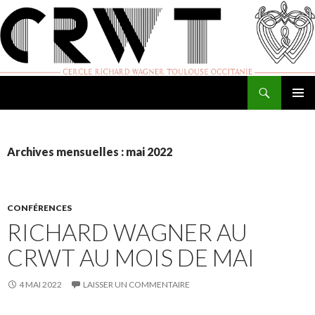
Recherche
Cercle Richard Wagner de Toulouse
ALLER
MENU
AU
PRINCI
CONTENU
Archives mensuelles : mai 2022
CONFÉRENCES
RICHARD WAGNER AU
CRWT AU MOIS DE MAI
4 MAI 2022
LAISSER UN COMMENTAIRE