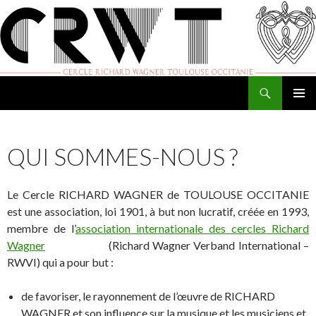
Recherche
Cercle Richard Wagner de Toulouse
ALLER
MENU
AU
PRINCI
CONTENU
QUI SOMMES-NOUS ?
Le Cercle RICHARD WAGNER de TOULOUSE OCCITANIE
est une association, loi 1901, à but non lucratif, créée en 1993,
membre de l’
association internationale des cercles Richard
Wagner
(Richard Wagner Verband International –
RWVI) qui a pour but :
de favoriser, le rayonnement de l’œuvre de RICHARD
WAGNER et son influence sur la musique et les musiciens et