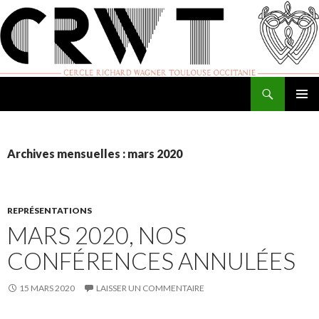
Recherche
Cercle Richard Wagner de Toulouse
ALLER
MENU
AU
PRINCI
CONTENU
Archives mensuelles : mars 2020
REPRÉSENTATIONS
MARS 2020, NOS
CONFÉRENCES ANNULÉES
15 MARS 2020
LAISSER UN COMMENTAIRE