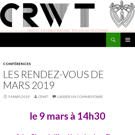
Recherche
Cercle Richard Wagner de Toulouse
ALLER
MENU
AU
PRINCI
CONTENU
CONFÉRENCES
LES RENDEZ-VOUS DE
MARS 2019
5 MARS 2019
CRWT
LAISSER UN COMMENTAIRE
le 9 mars à 14h30