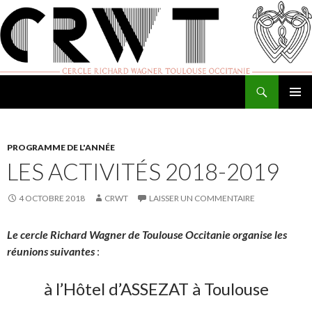
Recherche
Cercle Richard Wagner de Toulouse
ALLER
MENU
AU
PRINCI
CONTENU
PROGRAMME DE L'ANNÉE
LES ACTIVITÉS 2018-2019
4 OCTOBRE 2018
CRWT
LAISSER UN COMMENTAIRE
Le cercle Richard Wagner de Toulouse Occitanie organise les
réunions suivantes
:
à l’Hôtel d’ASSEZAT à Toulouse