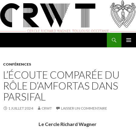
Recherche
Cercle Richard Wagner de Toulouse
ALLER
MENU
AU
PRINCI
CONTENU
CONFÉRENCES
L’ÉCOUTE COMPARÉE DU
RÔLE D’AMFORTAS DANS
PARSIFAL
1 JUILLET 2024
CRWT
LAISSER UN COMMENTAIRE
Le Cercle Richard Wagner