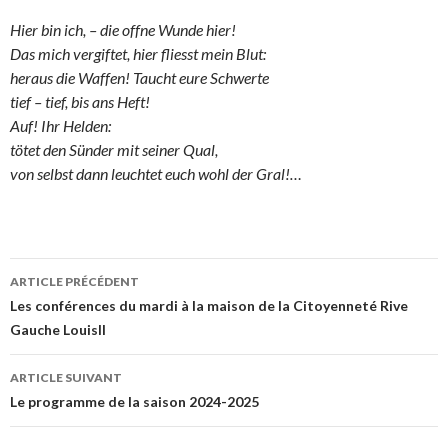
Hier bin ich, – die offne Wunde hier!
Das mich vergiftet, hier fliesst mein Blut:
heraus die Waffen! Taucht eure Schwerte
tief – tief, bis ans Heft!
Auf! Ihr Helden:
tötet den Sünder mit seiner Qual,
von selbst dann leuchtet euch wohl der Gral!…
ARTICLE PRÉCÉDENT
Navigation
Les conférences du mardi à la maison de la Citoyenneté Rive
Gauche LouisII
des
articles
ARTICLE SUIVANT
Le programme de la saison 2024-2025