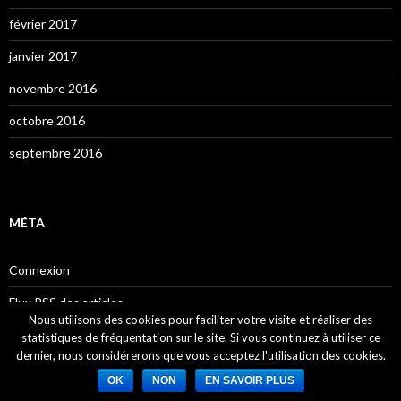
février 2017
janvier 2017
novembre 2016
octobre 2016
septembre 2016
MÉTA
Connexion
Flux
RSS
des articles
Nous utilisons des cookies pour faciliter votre visite et réaliser des
RSS
des commentaires
statistiques de fréquentation sur le site. Si vous continuez à utiliser ce
dernier, nous considérerons que vous acceptez l'utilisation des cookies.
Site de WordPress-FR
OK
NON
EN SAVOIR PLUS